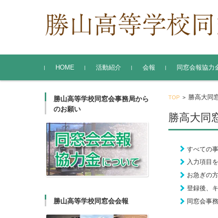
コンテンツに移動
HOME
活動紹介
会報
同窓会報協力
勝山高等学校同窓会
東京支部
関西支部
勝高大同
TOP
>
勝山高等学校同窓会事務局から
のお願い
勝高大同
すべての
入力項目
お急ぎの
登録後、
勝山高等学校同窓会会報
同窓会事