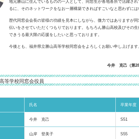
地元勝山に住んでいるものの一人として、同窓生が各地各所で活躍され
るに、そのネットワークをなお一層構築できればすごいなと思わずには
歴代同窓会会長の皆様の功績を見本にしながら、微力ではありますが同
伝いをさせていただくつもりでおります。もちろん勝山高校及びその生
できうる最大限の応援をしたいと思っております。
今後とも、福井県立勝山高等学校同窓会をよろしくお願い申し上げます
今井 克己（第2
山高等学校同窓会役員
氏名
卒業年度
今井 克己
S51
山岸 登美子
S55