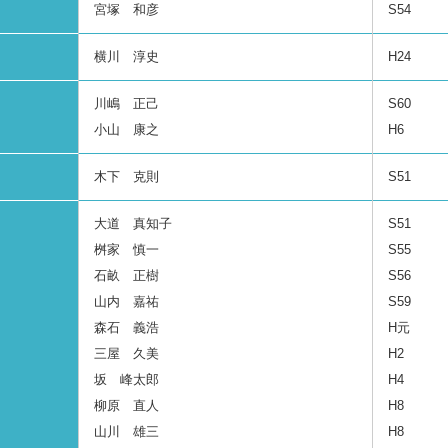
宮塚 和彦
S54
横川 淳史
H24
川嶋 正己
S60
小山 康之
H6
木下 克則
S51
大道 真知子
S51
桝家 慎一
S55
石畝 正樹
S56
山内 嘉祐
S59
森石 義浩
H元
三屋 久美
H2
坂 峰太郎
H4
柳原 直人
H8
山川 雄三
H8