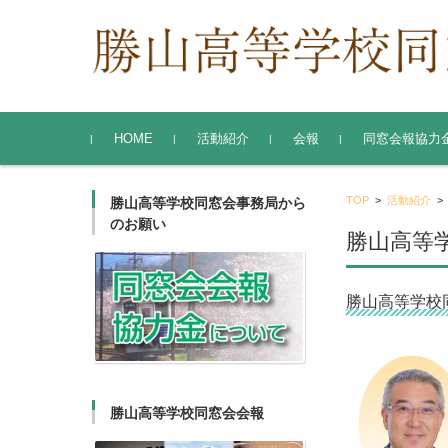
コンテンツに移動
HOME
活動紹介
会報
同窓会報協力
勝山高等学校同窓会
東京支部
関西支部
TOP
>
活動紹介
勝山高等学校同窓会事務局から
のお願い
勝山高等
勝山高等学校
勝山高等学校同窓会会報