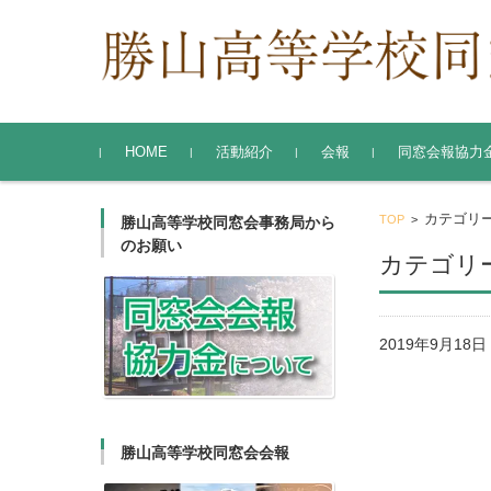
コンテンツに移動
HOME
活動紹介
会報
同窓会報協力
勝山高等学校同窓会
東京支部
関西支部
カテゴリー
TOP
>
勝山高等学校同窓会事務局から
のお願い
カテゴリー
2019年9月1
勝山高等学校同窓会会報