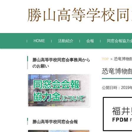
コンテンツに移動
HOME
活動紹介
会報
同窓会報協力
勝山高等学校同窓会
東京支部
関西支部
恐竜博物
TOP
>
勝山高等学校同窓会事務局から
のお願い
恐竜博物
公開日時：
2019
勝山高等学校同窓会会報