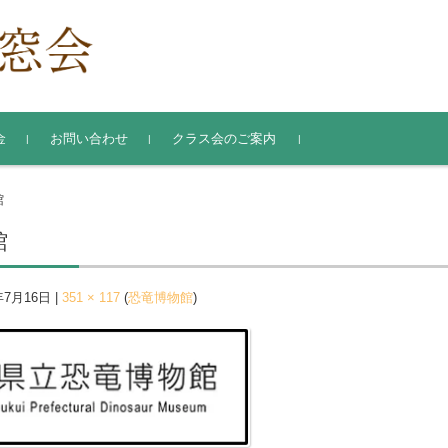
金
お問い合わせ
クラス会のご案内
氏名・住所変更届
館
館
年7月16日
|
351 × 117
(
恐竜博物館
)