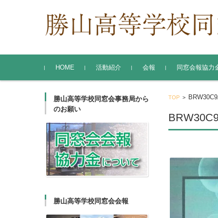
コンテンツに移動
HOME
活動紹介
会報
同窓会報協力
勝山高等学校同窓会
東京支部
関西支部
BRW30C9
TOP
>
勝山高等学校同窓会事務局から
のお願い
BRW30C9
勝山高等学校同窓会会報