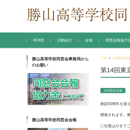
コンテンツに移動
HOME
活動紹介
会報
同窓会報協力
勝山高等学校同窓会
東京支部
関西支部
TOP
>
大同窓会日
勝山高等学校同窓会事務局から
のお願い
第14回東
大同窓会日程
創設50周年を迎
開催されます。
勝山高等学校同窓会会報
に往復はがきで