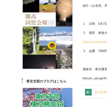
紹介（お名前、
１ 日時 6月7日
２ 場所 東海大
https://www.tokai
３ 会費 7000
連絡先 東京勝
tetsuro_ues
東京支部のブログはこちら
前の記