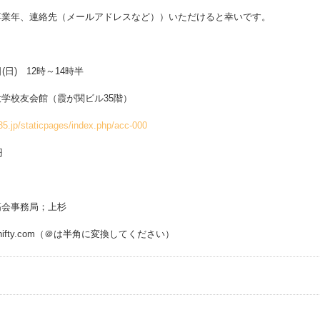
卒業年、連絡先（メールアドレスなど））いただけると幸いです。
(日) 12時～14時半
学校友会館（霞が関ビル35階）
35.jp/staticpages/index.php/acc-000
円
高会事務局；上杉
ugi＠nifty.com（＠は半角に変換してください）
事